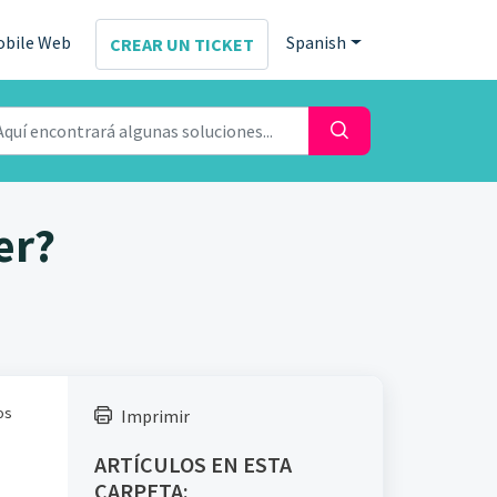
obile Web
Spanish
CREAR UN TICKET
er?
os
Imprimir
ARTÍCULOS EN ESTA
CARPETA: